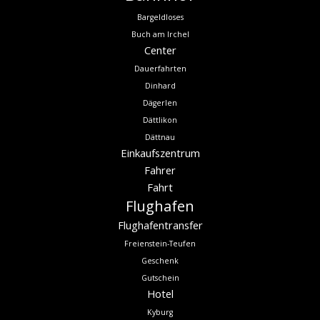
Bargeldloses
Buch am Irchel
Center
Dauerfahrten
Dinhard
Dägerlen
Dättlikon
Dättnau
Einkaufszentrum
Fahrer
Fahrt
Flughafen
Flughafentransfer
Freienstein-Teufen
Geschenk
Gutschein
Hotel
Kyburg