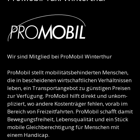
Wir sind Mitglied bei ProMobil Winterthur
Pro­Mo­bil stellt mo­bi­litäts­be­hin­der­ten Men­schen,
die in be­schei­de­nen wirt­schaft­li­chen Ver­hält­nis­sen
le­ben, ein Trans­port­an­ge­bot zu güns­ti­gen Prei­sen
zur Ver­fü­gung. Pro­Mo­bil hilft di­rekt und un­kom­
pli­ziert, wo an­dere Kos­ten­trä­ger feh­len, vorab im
Be­reich von Frei­zeit­fahr­ten. Pro­Mo­bil schafft damit
Be­we­gungs­frei­heit, Le­bens­qua­lität und ein Stück
mo­bile Gleich­be­rech­ti­gung für Men­schen mit
einem Han­di­cap.