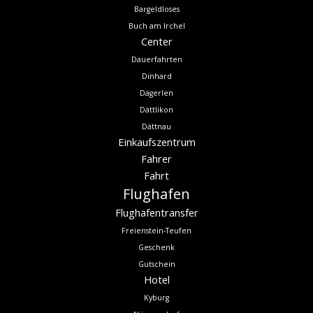
Bargeldloses
Buch am Irchel
Center
Dauerfahrten
Dinhard
Dägerlen
Dättlikon
Dättnau
Einkaufszentrum
Fahrer
Fahrt
Flughafen
Flughafentransfer
Freienstein-Teufen
Geschenk
Gutschein
Hotel
Kyburg